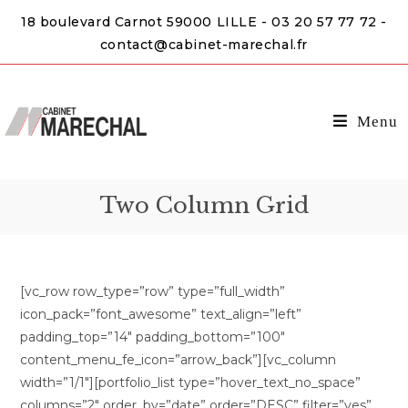
18 boulevard Carnot 59000 LILLE - 03 20 57 77 72 -
contact@cabinet-marechal.fr
Menu
Two Column Grid
[vc_row row_type=”row” type=”full_width”
icon_pack=”font_awesome” text_align=”left”
padding_top=”14″ padding_bottom=”100″
content_menu_fe_icon=”arrow_back”][vc_column
width=”1/1″][portfolio_list type=”hover_text_no_space”
columns=”2″ order_by=”date” order=”DESC” filter=”yes”