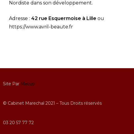
Nordiste dans son développement.
Adresse :
42 rue Esquermoise à Lille
ou
https://www.avril-beaute.fr
Site Par
Macup
© Cabinet Marechal 2021 – Tous Droits réservés
03 20 57 77 72