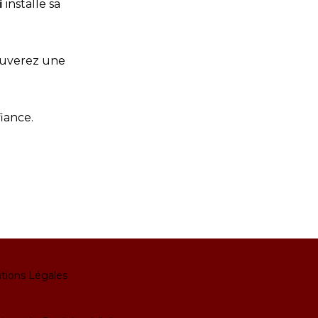
i
installe sa
rouverez une
iance.
tions Légales