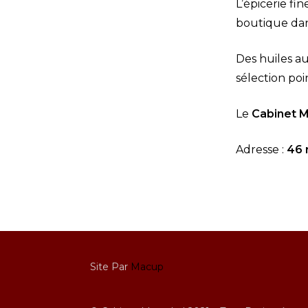
L’épicerie fin
boutique dans
Des huiles au
sélection poi
Le
Cabinet M
Adresse :
46 
Site Par
Macup