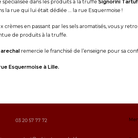
e spécialisée dans les produits à la truffe
Signorini Tartuf
 la rue qui lui était dédiée … la rue Esquermoise !
x crèmes en passant par les sels aromatisés, vous y ret
ntue de produits à la truffe.
arechal
remercie le franchisé de l’enseigne pour sa conf
rue Esquermoise à Lille.
Men
03 20 57 77 72